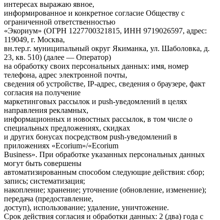
интересах выражаю явное,
информированное и конкретное согласие Обществу с
ограниченной ответственностью
«Экориум» (ОГРН 1227700321815, ИНН 9719026597, адрес:
119049, г. Москва,
вн.тер.г. муниципальный округ Якиманка, ул. Шаболовка, д.
23, кв. 510) (далее — Оператор)
на обработку своих персональных данных: имя, номер
телефона, адрес электронной почты,
сведения об устройстве, IP-адрес, сведения о браузере, факт
согласия на получение
маркетинговых рассылок и push-уведомлений в целях
направления рекламных,
информационных и новостных рассылок, в том числе о
специальных предложениях, скидках
и других бонусах посредством push-уведомлений в
приложениях «Ecorium»/«Ecorium
Business». При обработке указанных персональных данных
могут быть совершены
автоматизированным способом следующие действия: сбор;
запись; систематизация;
накопление; хранение; уточнение (обновление, изменение);
передача (предоставление,
доступ), использование; удаление, уничтожение.
Срок действия согласия и обработки данных: 2 (два) года с