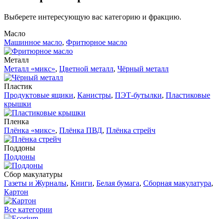
Выберете интересующую вас категорию и фракцию.
Масло
Машинное масло
,
Фритюрное масло
Металл
Металл «микс»
,
Цветной металл
,
Чёрный металл
Пластик
Продуктовые ящики
,
Канистры
,
ПЭТ-бутылки
,
Пластиковые
крышки
Пленка
Плёнка «микс»
,
Плёнка ПВД
,
Плёнка стрейч
Поддоны
Поддоны
Сбор макулатуры
Газеты и Журналы
,
Книги
,
Белая бумага
,
Сборная макулатура
,
Картон
Все категории